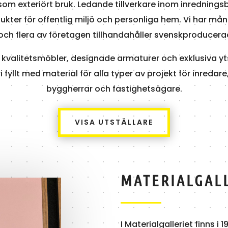
 som exteriört bruk. Ledande tillverkare inom inredning
ukter för offentlig miljö och personliga hem. Vi har m
ch flera av företagen tillhandahåller svenskproducera
kvalitetsmöbler, designade armaturer och exklusiva ytsk
ri fyllt med material för alla typer av projekt för inredare,
byggherrar och fastighetsägare.
VISA UTSTÄLLARE
MATERIALGAL
I Materialgalleriet finns i