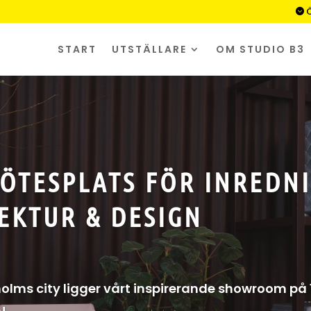
Ö

START
UTSTÄLLARE
OM STUDIO B3
ÖTESPLATS FÖR INREDNI
EKTUR & DESIGN
kholms city ligger vårt inspirerande showroom på
!