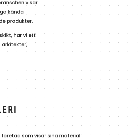
sbranschen visar
ånga kända
de produkter.
ikt, har vi ett
 arkitekter,
LERI
 19 företag som visar sina material