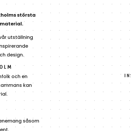
ckholms största
material.
 vår utställning
inspirerande
och design.
HOLM
I
hfolk och en
illsammans kan
ial.
 evenemang såsom
ent.