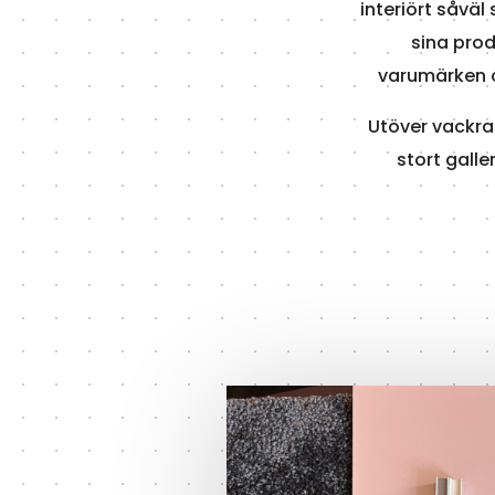
interiört såväl
sina prod
varumärken o
Utöver vackra 
stort galle