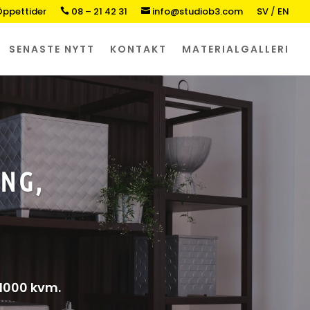
ppettider
08 – 21 42 31
info@studiob3.com
SV
/
EN


SENASTE NYTT
KONTAKT
MATERIALGALLERI
NG,
 1000 kvm.