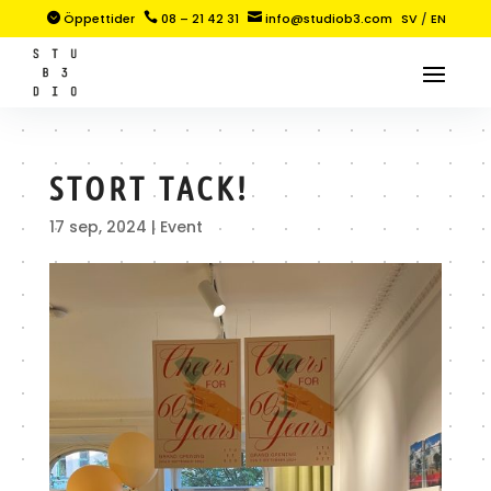

Öppettider

08 – 21 42 31

info@studiob3.com
SV
/
EN
STORT TACK!
17 sep, 2024
|
Event