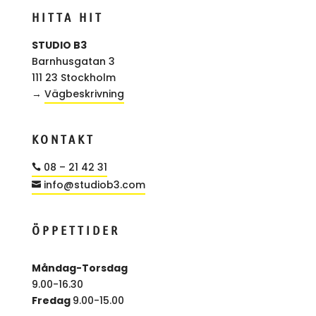
HITTA HIT
STUDIO B3
Barnhusgatan 3
111 23 Stockholm
→
Vägbeskrivning
KONTAKT
08 – 21 42 31

info@studiob3.com

ÖPPETTIDER
Måndag-Torsdag
9.00-16.30
Fredag
9.00-15.00